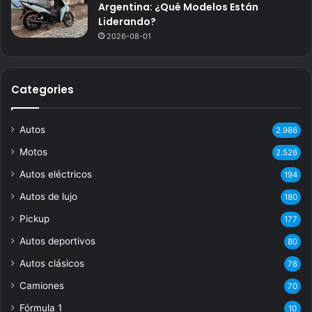
Argentina: ¿Qué Modelos Están
Liderando?
2026-08-01
Categories
Autos
2.986
Motos
2.526
Autos eléctricos
194
Autos de lujo
180
Pickup
177
Autos deportivos
80
Autos clásicos
78
Camiones
70
Fórmula 1
10