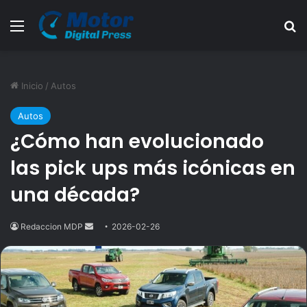
Menú
B
Inicio
/
Autos
Autos
¿Cómo han evolucionado
las pick ups más icónicas en
una década?
Redaccion MDP
Send
2026-02-26
an
email