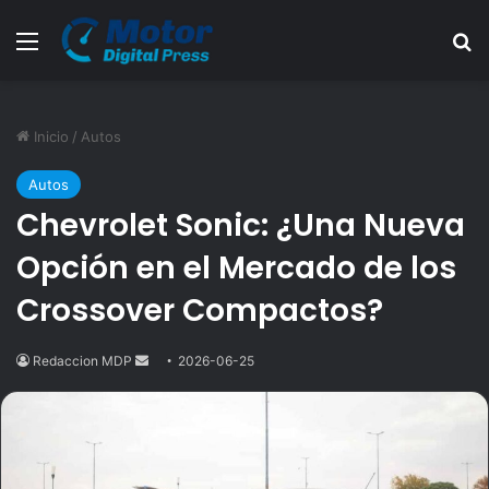
Menú
B
Inicio
/
Autos
Autos
Chevrolet Sonic: ¿Una Nueva
Opción en el Mercado de los
Crossover Compactos?
Redaccion MDP
Send
2026-06-25
an
email