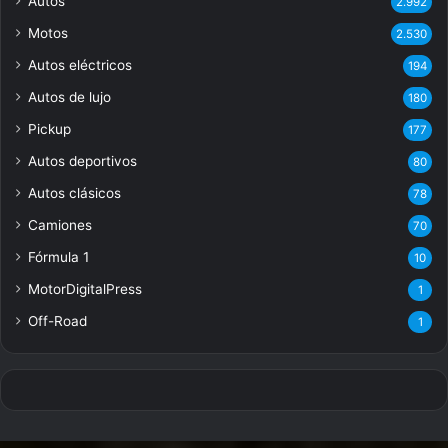
Autos
2.992
Motos
2.530
Autos eléctricos
194
Autos de lujo
180
Pickup
177
Autos deportivos
80
Autos clásicos
78
Camiones
70
Fórmula 1
10
MotorDigitalPress
1
Off-Road
1