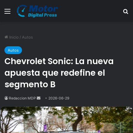
Menú
B
Inicio
/
Autos
Autos
Chevrolet Sonic: La nueva
apuesta que redefine el
segmento B
Redaccion MDP
Send
2026-06-29
an
email