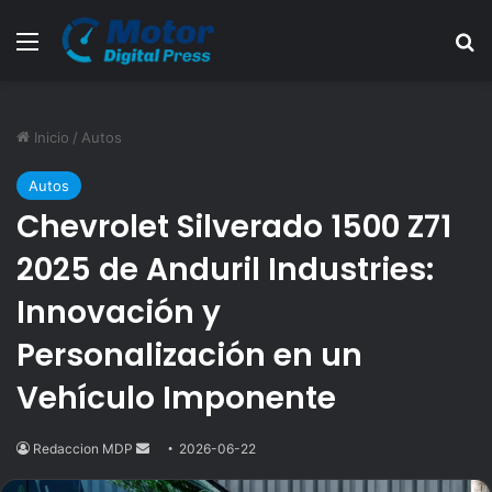
Menú
B
Inicio
/
Autos
Autos
Chevrolet Silverado 1500 Z71
2025 de Anduril Industries:
Innovación y
Personalización en un
Vehículo Imponente
Redaccion MDP
Send
2026-06-22
an