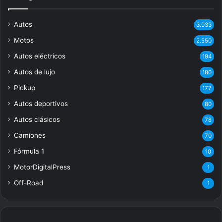
Autos
3.033
Motos
2.550
Autos eléctricos
194
Autos de lujo
180
Pickup
177
Autos deportivos
80
Autos clásicos
78
Camiones
70
Fórmula 1
10
MotorDigitalPress
1
Off-Road
1