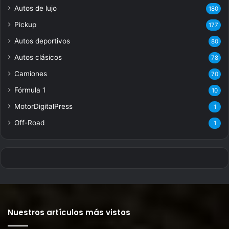
Autos de lujo
180
Pickup
177
Autos deportivos
80
Autos clásicos
78
Camiones
70
Fórmula 1
10
MotorDigitalPress
1
Off-Road
1
Nuestros artículos más vistos