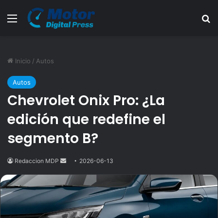
Menú
B
Inicio
/
Autos
Autos
Chevrolet Onix Pro: ¿La
edición que redefine el
segmento B?
Redaccion MDP
Send
2026-06-13
an
email