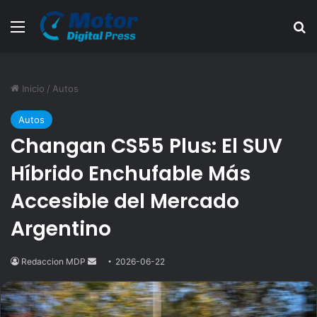
Menú
B
Inicio
/
Autos
Autos
Changan CS55 Plus: El SUV
Híbrido Enchufable Más
Accesible del Mercado
Argentino
Redaccion MDP
Send
2026-06-22
an
email