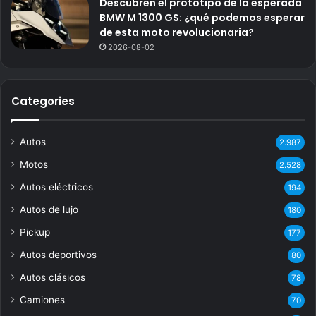
Descubren el prototipo de la esperada
BMW M 1300 GS: ¿qué podemos esperar
de esta moto revolucionaria?
2026-08-02
Categories
Autos
2.987
Motos
2.528
Autos eléctricos
194
Autos de lujo
180
Pickup
177
Autos deportivos
80
Autos clásicos
78
Camiones
70