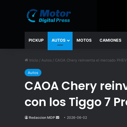
PICKUP
AUTOS
MOTOS
CAMIONES
Inicio
/
Autos
/
CAOA Chery reinventa el mercado PHEV e
Autos
CAOA Chery rein
con los Tiggo 7 Pr
Redaccion MDP
Send
2026-06-02
an