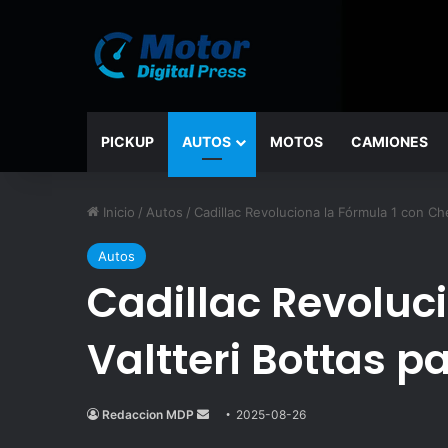
PICKUP
AUTOS
MOTOS
CAMIONES
Inicio
/
Autos
/
Cadillac Revoluciona la Fórmula 1 con Ch
Autos
Cadillac Revoluc
Valtteri Bottas p
Redaccion MDP
Send
2025-08-26
an