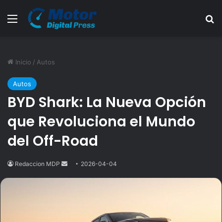
Menú
B
Inicio
/
Autos
Autos
BYD Shark: La Nueva Opción
que Revoluciona el Mundo
del Off-Road
Redaccion MDP
Send
2026-04-04
an
email