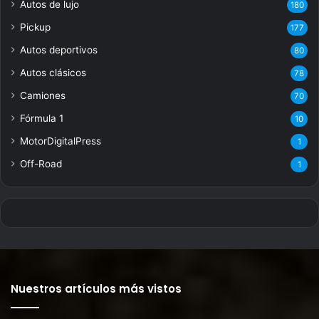
Autos de lujo
180
Pickup
177
Autos deportivos
80
Autos clásicos
78
Camiones
70
Fórmula 1
10
MotorDigitalPress
1
Off-Road
1
Nuestros artículos más vistos