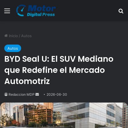
Menú
B
Inicio
/
Autos
Autos
BYD Seal U: El SUV Mediano
que Redefine el Mercado
Automotriz
Redaccion MDP
Send
2026-06-30
an
email