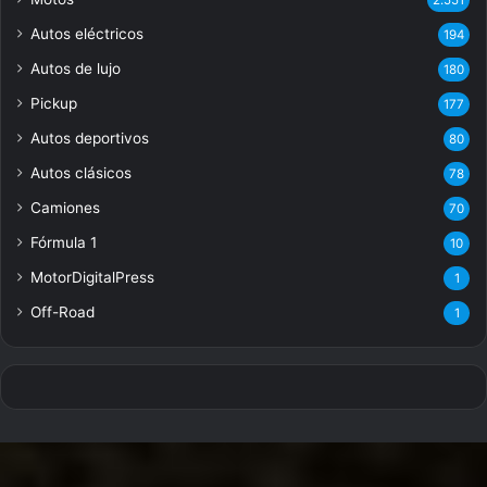
Autos eléctricos
194
Autos de lujo
180
Pickup
177
Autos deportivos
80
Autos clásicos
78
Camiones
70
Fórmula 1
10
MotorDigitalPress
1
Off-Road
1