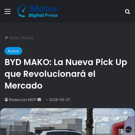
Menú
B
Inicio
/
Autos
Autos
BYD MAKO: La Nueva Pick Up
que Revolucionará el
Mercado
Redaccion MDP
Send
2026-05-27
an
email