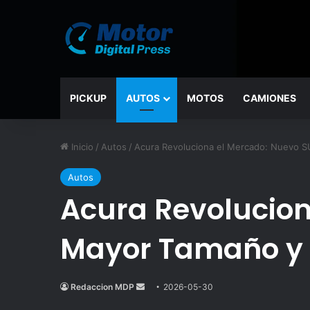
PICKUP
AUTOS
MOTOS
CAMIONES
Inicio
/
Autos
/
Acura Revoluciona el Mercado: Nuevo SU
Autos
Acura Revolucion
Mayor Tamaño y S
Redaccion MDP
Send
2026-05-30
an